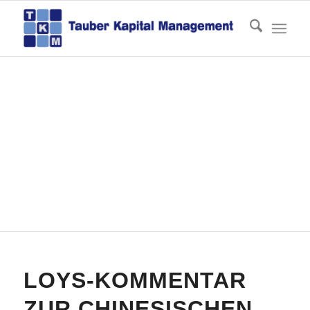
Aktuelles
Du bist hier:
Startseite
/
Aktuelles
/
Geld anlegen
/
Loys-Kommentar zur chinesischen Yuan-Abwertung
LOYS-KOMMENTAR
ZUR CHINESISCHEN