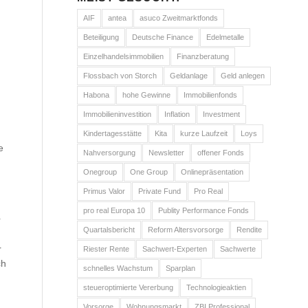
AIF
antea
asuco Zweitmarktfonds
Beteiligung
Deutsche Finance
Edelmetalle
Einzelhandelsimmobilien
Finanzberatung
Flossbach von Storch
Geldanlage
Geld anlegen
Habona
hohe Gewinne
Immobilienfonds
Immobilieninvestition
Inflation
Investment
Kindertagesstätte
Kita
kurze Laufzeit
Loys
e
Nahversorgung
Newsletter
offener Fonds
Onegroup
One Group
Onlinepräsentation
Primus Valor
Private Fund
Pro Real
pro real Europa 10
Publity Performance Fonds
r
Quartalsbericht
Reform Altersvorsorge
Rendite
r
Riester Rente
Sachwert-Experten
Sachwerte
ch
schnelles Wachstum
Sparplan
steueroptimierte Vererbung
Technologieaktien
Vorsorge
Wohnungsmarkt
ZBI Professional