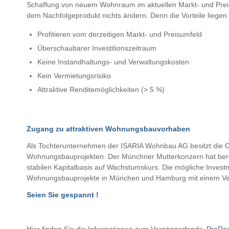
Schaffung von neuem Wohnraum im aktuellen Markt- und Preisumf
dem Nachfolgeprodukt nichts ändern. Denn die Vorteile liegen
Profitieren vom derzeitigen Markt- und Preisumfeld
Überschaubarer Investitionszeitraum
Keine Instandhaltungs- und Verwaltungskosten
Kein Vermietungsrisiko
Attraktive Renditemöglichkeiten (> 5 %)
Zugang zu attraktiven Wohnungsbauvorhaben
Als Tochterunternehmen der ISARIA Wohnbau AG besitzt die
Wohnungsbauprojekten. Der Münchner Mutterkonzern hat bereits
stabilen Kapitalbasis auf Wachstumskurs. Die mögliche Invest
Wohnungsbauprojekte in München und Hamburg mit einem Verka
Seien Sie gespannt !
Hier finden Sie die Informationen zum Vorgängerfonds:
ProRea