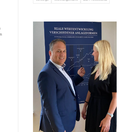
s
en
2