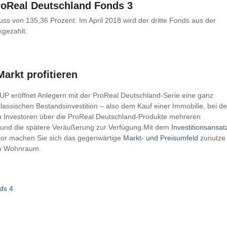
roReal Deutschland Fonds 3
uss von 135,36 Prozent: Im April 2018 wird der dritte Fonds aus der
kgezahlt.
arkt profitieren
P eröffnet Anlegern mit der ProReal Deutschland-Serie eine ganz
lassischen Bestandsinvestition – also dem Kauf einer Immobilie, bei de
en Investoren über die ProReal Deutschland-Produkte mehreren
au und die spätere Veräußerung zur Verfügung.Mit dem
Investitionsansat
tor machen Sie sich das gegenwärtige
Markt- und Preisumfeld
zunutze
em Wohnraum.
ds 4