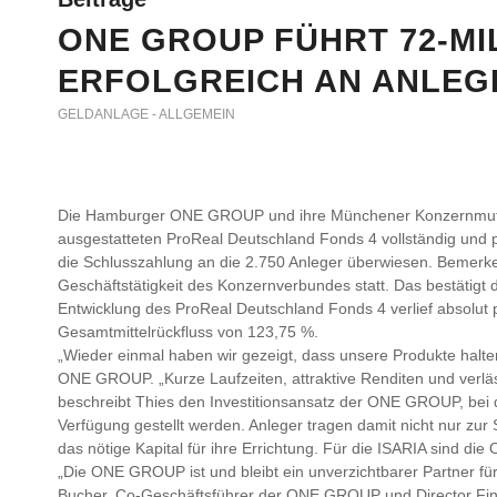
ONE GROUP FÜHRT 72-MI
ERFOLGREICH AN ANLEG
GELDANLAGE - ALLGEMEIN
Die Hamburger ONE GROUP und ihre Münchener Konzernmutte
ausgestatteten ProReal Deutschland Fonds 4 vollständig und
die Schlusszahlung an die 2.750 Anleger überwiesen. Bemerken
Geschäftstätigkeit des Konzernverbundes statt. Das bestätigt 
Entwicklung des ProReal Deutschland Fonds 4 verlief absolut
Gesamtmittelrückfluss von 123,75 %.
„Wieder einmal haben wir gezeigt, dass unsere Produkte halte
ONE GROUP. „Kurze Laufzeiten, attraktive Renditen und verlä
beschreibt Thies den Investitionsansatz der ONE GROUP, bei 
Verfügung gestellt werden. Anleger tragen damit nicht nur zu
das nötige Kapital für ihre Errichtung. Für die ISARIA sind di
„Die ONE GROUP ist und bleibt ein unverzichtbarer Partner fü
Bucher, Co-Geschäftsführer der ONE GROUP und Director Fi