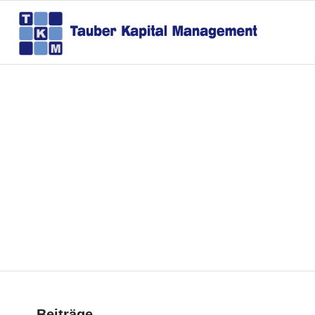
Schlagwortarchiv für: P
Du bist hier:
Startseite
/
Aktuelles
/
Pro Real
Beiträge