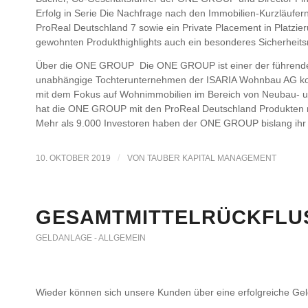
Erfolg in Serie Die Nachfrage nach den Immobilien-Kurzläufe
ProReal Deutschland 7 sowie ein Private Placement in Platzie
gewohnten Produkthighlights auch ein besonderes Sicherheit
Über die ONE GROUP Die ONE GROUP ist einer der führende
unabhängige Tochterunternehmen der ISARIA Wohnbau AG konzen
mit dem Fokus auf Wohnimmobilien im Bereich von Neubau- un
hat die ONE GROUP mit den ProReal Deutschland Produkten run
Mehr als 9.000 Investoren haben der ONE GROUP bislang ihr Ve
/
10. OKTOBER 2019
VON
TAUBER KAPITAL MANAGEMENT
GESAMTMITTELRÜCKFLUSS
GELDANLAGE - ALLGEMEIN
Wieder können sich unsere Kunden über eine erfolgreiche Gel