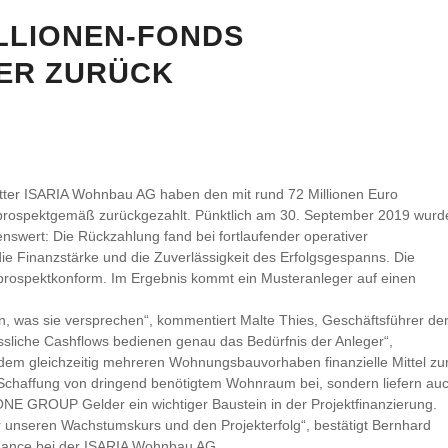
LLIONEN-FONDS
ER ZURÜCK
r ISARIA Wohnbau AG haben den mit rund 72 Millionen Euro
 prospektgemäß zurückgezahlt. Pünktlich am 30. September 2019 wurd
swert: Die Rückzahlung fand bei fortlaufender operativer
die Finanzstärke und die Zuverlässigkeit des Erfolgsgespanns. Die
 prospektkonform. Im Ergebnis kommt ein Musteranleger auf einen
n, was sie versprechen“, kommentiert Malte Thies, Geschäftsführer de
ssliche Cashflows bedienen genau das Bedürfnis der Anleger“,
dem gleichzeitig mehreren Wohnungsbauvorhaben finanzielle Mittel zu
r Schaffung von dringend benötigtem Wohnraum bei, sondern liefern au
e ONE GROUP Gelder ein wichtiger Baustein in der Projektfinanzierung.
r unseren Wachstumskurs und den Projekterfolg“, bestätigt Bernhard
nance bei der ISARIA Wohnbau AG.