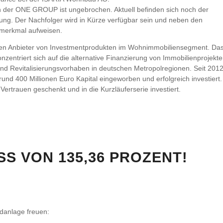
rn der ONE GROUP ist ungebrochen. Aktuell befinden sich noch der
rung. Der Nachfolger wird in Kürze verfügbar sein und neben den
smerkmal aufweisen.
n Anbieter von Investmentprodukten im Wohnimmobiliensegment. Da
triert sich auf die alternative Finanzierung von Immobilienprojekt
d Revitalisierungsvorhaben in deutschen Metropolregionen. Seit 201
d 400 Millionen Euro Kapital eingeworben und erfolgreich investiert.
rtrauen geschenkt und in die Kurzläuferserie investiert.
 VON 135,36 PROZENT!
danlage freuen: