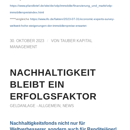
https://www.pfandbrief.de/site/de/vdp/immobilie/finanzierung_und_markt/vdp-
immobilienpreisindex.html
*****vergleiche
https://www.ifo.de/fakten/2023-07-31/economic-experts-survey-
weltweit-hohe-steigerungen-der-immobilienpreise-erwartet
/
30. OKTOBER 2023
VON
TAUBER KAPITAL
MANAGEMENT
NACHHALTIGKEIT
BLEIBT EIN
ERFOLGSFAKTOR
GELDANLAGE - ALLGEMEIN
,
NEWS
Nachhaltigkeitsfonds nicht nur für
Weltverbesserer, sondern auch für Renditejäger!