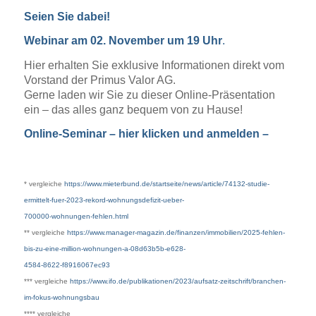
Seien Sie dabei!
Webinar am
02. November um 19 Uhr
.
Hier erhalten Sie exklusive Informationen direkt vom
Vorstand der Primus Valor AG.
Gerne laden wir Sie zu dieser Online-Präsentation
ein – das alles ganz bequem von zu Hause!
Online-Seminar – hier klicken und anmelden –
* vergleiche
https://www.mieterbund.de/startseite/news/article/74132-studie-
ermittelt-fuer-2023-rekord-wohnungsdefizit-ueber-
700000-wohnungen-fehlen.html
** vergleiche
https://www.manager-magazin.de/finanzen/immobilien/2025-fehlen-
bis-zu-eine-million-wohnungen-a-08d63b5b-e628-
4584-8622-f8916067ec93
*** vergleiche
https://www.ifo.de/publikationen/2023/aufsatz-zeitschrift/branchen-
im-fokus-wohnungsbau
**** vergleiche