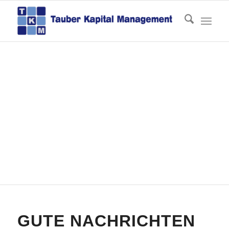
Archiv für die Kategorie:
News
Du bist hier:
Startseite
/
Aktuelles
/
News
GUTE NACHRICHTEN