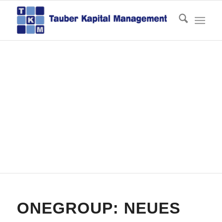
Aktuelles
Du bist hier:
Startseite
/
Aktuelles
/
Geld anlegen
/
OneGroup: neues Investment u. planmäßige
Rückzahlung bei den ProReal-F...
ONEGROUP: NEUES