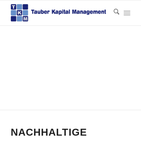
Aktuelles
Du bist hier:
Startseite
/
Aktuelles
/
Geld anlegen
/
Nachhaltige Rendite mit Immobilien – Einzelhandel und
Kindertagesstätten ...
NACHHALTIGE